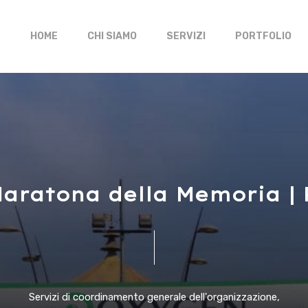
HOME
CHI SIAMO
SERVIZI
PORTFOLIO
M
a
r
a
t
o
n
a
d
e
l
l
a
M
e
m
o
r
i
a
|
Servizi
di
coordinamento
generale
dell'organizzazione,