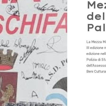
Me
del
Pa
La Mezza Mar
III edizione
edizione nel
Polizia di S
dell'Assesso
Beni Cultural