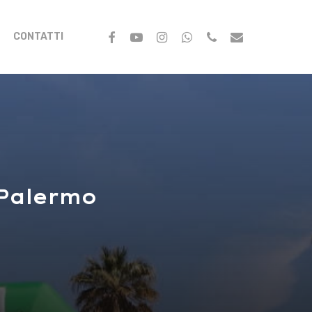
FACEBOOK
YOUTUBE
INSTAGRAM
WHATSAPP
PHONE
EMAIL
CONTATTI
P
a
l
e
r
m
o